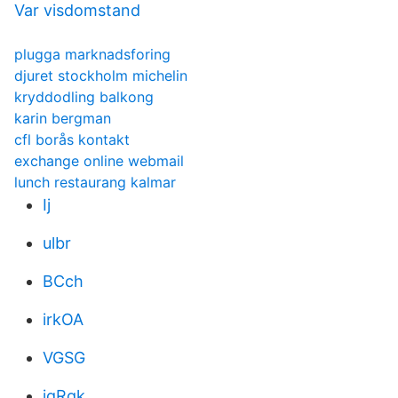
Var visdomstand
plugga marknadsforing
djuret stockholm michelin
kryddodling balkong
karin bergman
cfl borås kontakt
exchange online webmail
lunch restaurang kalmar
Ij
ulbr
BCch
irkOA
VGSG
igRqk