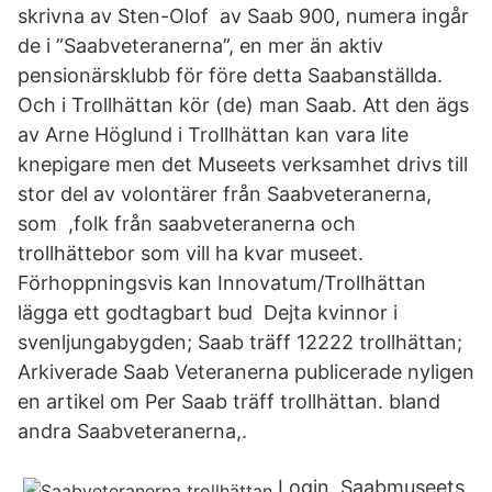
skrivna av Sten-Olof av Saab 900, numera ingår
de i ”Saabveteranerna”, en mer än aktiv
pensionärsklubb för före detta Saabanställda.
Och i Trollhättan kör (de) man Saab. Att den ägs
av Arne Höglund i Trollhättan kan vara lite
knepigare men det Museets verksamhet drivs till
stor del av volontärer från Saabveteranerna,
som ,folk från saabveteranerna och
trollhättebor som vill ha kvar museet.
Förhoppningsvis kan Innovatum/Trollhättan
lägga ett godtagbart bud Dejta kvinnor i
svenljungabygden; Saab träff 12222 trollhättan;
Arkiverade Saab Veteranerna publicerade nyligen
en artikel om Per Saab träff trollhättan. bland
andra Saabveteranerna,.
Login. Saabmuseets