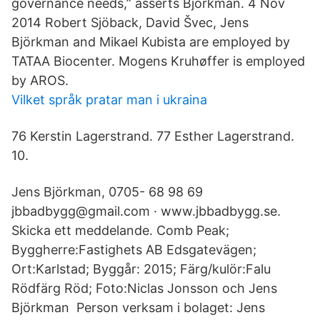
governance needs,” asserts Björkman. 4 Nov
2014 Robert Sjöback, David Švec, Jens
Björkman and Mikael Kubista are employed by
TATAA Biocenter. Mogens Kruhøffer is employed
by AROS.
Vilket språk pratar man i ukraina
76 Kerstin Lagerstrand. 77 Esther Lagerstrand.
10.
Jens Björkman, 0705- 68 98 69
jbbadbygg@gmail.com · www.jbbadbygg.se.
Skicka ett meddelande. Comb Peak;
Byggherre:Fastighets AB Edsgatevägen;
Ort:Karlstad; Byggår: 2015; Färg/kulör:Falu
Rödfärg Röd; Foto:Niclas Jonsson och Jens
Björkman Person verksam i bolaget: Jens