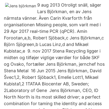
9 aug 2013 Otroligt snäll, säger
Lars Björkman, en av Jens
närmsta vänner. Även Carin Kvarforth från
organisationen Missing people, som varit med i
29 Apr 2017 real-time PCR (qPCR). Amin
Forootan,a,b, Robert Sjöback,c Jens Björkman,c
Björn Sjögreen,b Lucas Linz,d and Mikael
Kubistac,e 9. nov 2017 Stena Recycling ligger i
midten og tilføjer vigtige værdier for både SKF
og Ovako, fortæller Jens Björkman, jernchef hos
Stena Metal 16 Jun 2015 Jens Björkman, David
Švec1,2, Robert Sjöback1, Emelie Lott1, Mikael
Kubista1,2 1TATAA Biocenter AB, Sweden;
2Laboratory of Gene Jens Björkman, CEO, ID
North North is its most skilled driver; a perfect
combination for taming the identity and access