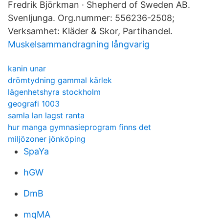
Fredrik Björkman · Shepherd of Sweden AB.
Svenljunga. Org.nummer: 556236-2508;
Verksamhet: Kläder & Skor, Partihandel.
Muskelsammandragning långvarig
kanin unar
drömtydning gammal kärlek
lägenhetshyra stockholm
geografi 1003
samla lan lagst ranta
hur manga gymnasieprogram finns det
miljözoner jönköping
SpaYa
hGW
DmB
mqMA