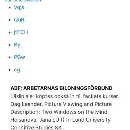
Vqjs
QuR
jtFCH
By
PGw
cg
ABF: ARBETARNAS BILDNINGSFÖRBUND
Läslinjaler köptes också in till fackets kurser.
Dag Leander. Picture Viewing and Picture
Description: Two Windows on the Mind.
Holsanova, Jana LU () In Lund University
Cognitive Studies 83..