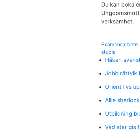
Du kan boka en
Ungdomsmotta
verksamhet.
Examensarbete 
studia
Håkan svans
Jobb rättvi
Orient livs u
Allie sherloc
Utbildning bl
Vad star gis 