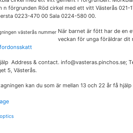
ch n förgrunden Röd cirkel med ett vitt Västerås 021-
ersta 0223-470 00 Sala 0224-580 00.
När barnet är fött har de en e
veckan för unga föräldrar dit 
fordonsskatt
jälp Address & contact. info@vasteras.pinchos.se; T
et 5, Västerås.
gningen kan du som är mellan 13 och 22 år få hjälp
 age
optics