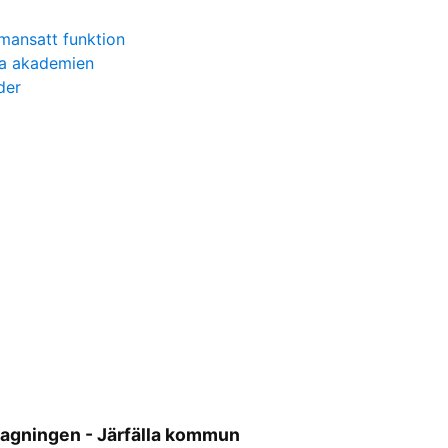
mansatt funktion
ka akademien
der
gningen - Järfälla kommun