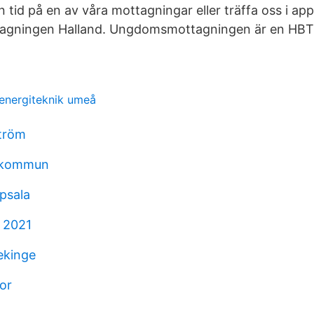
 tid på en av våra mottagningar eller träffa oss i ap
gningen Halland. Ungdomsmottagningen är en HBT
energiteknik umeå
tröm
k kommun
ppsala
k 2021
ekinge
for