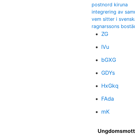
postnord kiruna
integrering av sam
vem sitter i svens
ragnarssons bostä
ZG
lVu
bGXG
GDYs
HxGkq
FAda
mK
Ungdomsmotta