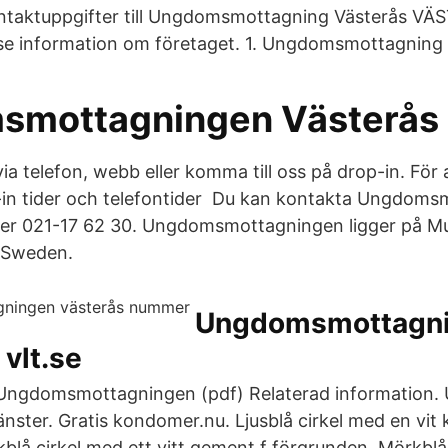
ntaktuppgifter till Ungdomsmottagning Västerås VÄ
se information om företaget. 1. Ungdomsmottagning 
smottagningen Västerås
ia telefon, webb eller komma till oss på drop-in. För 
-in tider och telefontider Du kan kontakta Ungdom
er 021-17 62 30. Ungdomsmottagningen ligger på M
, Sweden.
Ungdomsmottagni
 vlt.se
 Ungdomsmottagningen (pdf) Relaterad information.
nster. Gratis kondomer.nu. Ljusblå cirkel med en vit ko
blå cirkel med ett vitt gement f förgrunden. Mörkblå