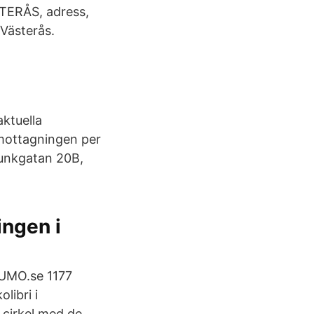
STERÅS, adress,
Västerås.
aktuella
smottagningen per
unkgatan 20B,
ngen i
 UMO.se 1177
libri i
 cirkel med de