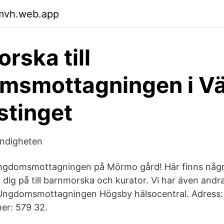
qmvh.web.app
rska till
msmottagningen i Vä
stinget
yndigheten
ungdomsmottagningen på Mörmo gård! Här finns några
ig på till barnmorska och kurator. Vi har även andra 
Ungdomsmottagningen Högsby hälsocentral. Adress:
er: 579 32.