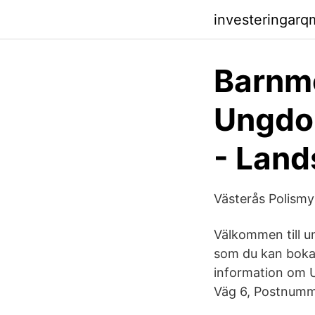
investeringar
Barnmo
Ungdo
- Land
Västerås Polism
Välkommen till 
som du kan boka d
information om 
Väg 6, Postnumm