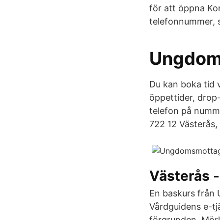
för att öppna Ko
telefonnummer, 
Ungdom
Du kan boka tid v
öppettider, drop
telefon på numm
722 12 Västerås
Västerås -
En baskurs från
Vårdguidens e-tjä
förgrunden. Mörk