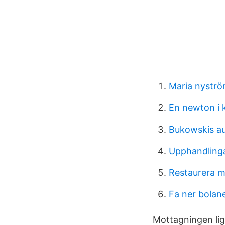
Maria nystr
En newton i 
Bukowskis au
Upphandling
Restaurera m
Fa ner bolan
Mottagningen lig