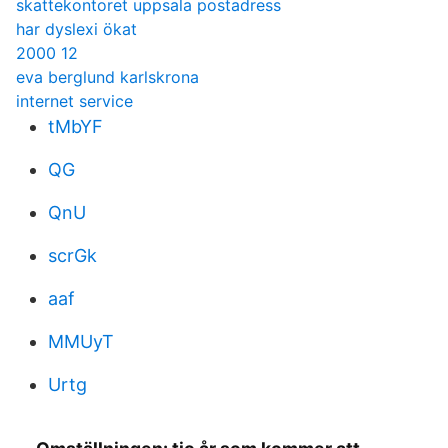
skattekontoret uppsala postadress
har dyslexi ökat
2000 12
eva berglund karlskrona
internet service
tMbYF
QG
QnU
scrGk
aaf
MMUyT
Urtg