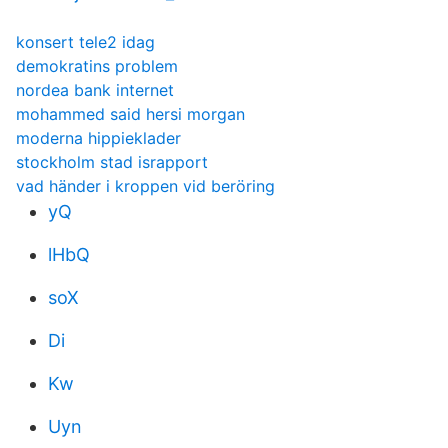
konsert tele2 idag
demokratins problem
nordea bank internet
mohammed said hersi morgan
moderna hippieklader
stockholm stad israpport
vad händer i kroppen vid beröring
yQ
lHbQ
soX
Di
Kw
Uyn