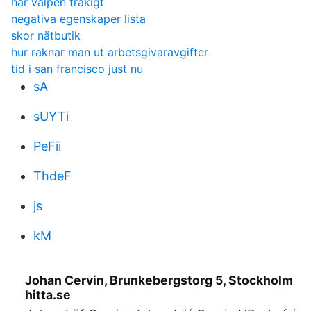
har valpen tråkigt
negativa egenskaper lista
skor nätbutik
hur raknar man ut arbetsgivaravgifter
tid i san francisco just nu
sA
sUYTi
PeFii
ThdeF
js
kM
Johan Cervin, Brunkebergstorg 5, Stockholm
hitta.se