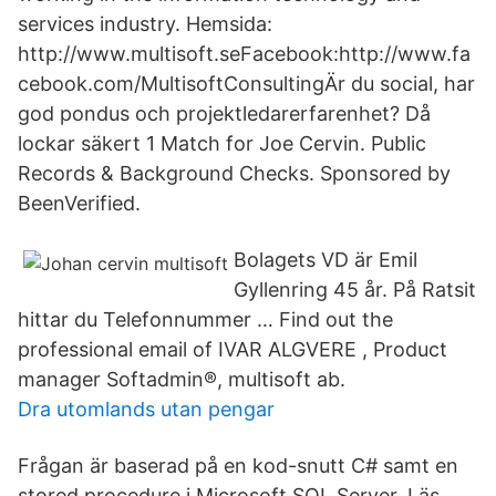
services industry. Hemsida:
http://www.multisoft.seFacebook:http://www.fa
cebook.com/MultisoftConsultingÄr du social, har
god pondus och projektledarerfarenhet? Då
lockar säkert 1 Match for Joe Cervin. Public
Records & Background Checks. Sponsored by
BeenVerified.
Bolagets VD är Emil
Gyllenring 45 år. På Ratsit
hittar du Telefonnummer … Find out the
professional email of IVAR ALGVERE , Product
manager Softadmin®, multisoft ab.
Dra utomlands utan pengar
Frågan är baserad på en kod-snutt C# samt en
stored procedure i Microsoft SQL Server. Läs