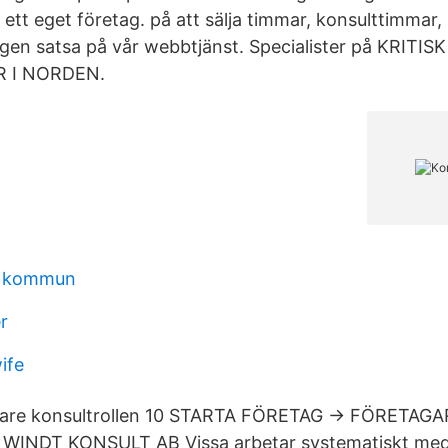
ett eget företag. på att sälja timmar, konsulttimmar, 
ligen satsa på vår webbtjänst. Specialister på KRITISK
 I NORDEN.
e kommun
r
ife
riare konsultrollen 10 STARTA FÖRETAG → FÖRETA
WINDT KONSULT AB Vissa arbetar systematiskt med