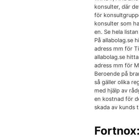
konsulter, där d
för konsultgrupp
konsulter som h
en. Se hela list
På allabolag.se h
adress mm för T
allabolag.se hitt
adress mm för MY
Beroende på bran
så gäller olika r
med hjälp av rådg
en kostnad för d
skada av kunds ti
Fortnox