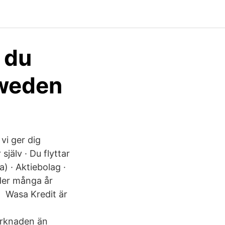
 du
Sweden
 vi ger dig
själv · Du flyttar
) · Aktiebolag ·
der många år
en Wasa Kredit är
marknaden än