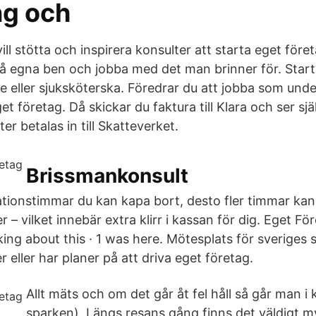
ng och
ill stötta och inspirera konsulter att starta eget före
 på egna ben och jobba med det man brinner för. Start
e eller sjuksköterska. Föredrar du att jobba som unde
 företag. Då skickar du faktura till Klara och ser själv
er betalas in till Skatteverket.
Brissmankonsult
rationstimmar du kan kapa bort, desto fler timmar kan
r – vilket innebär extra klirr i kassan för dig. Eget Fö
alking about this · 1 was here. Mötesplats för sveriges
r eller har planer på att driva eget företag.
Allt mäts och om det går åt fel håll så går man i 
sparken). Längs resans gång finns det väldigt 