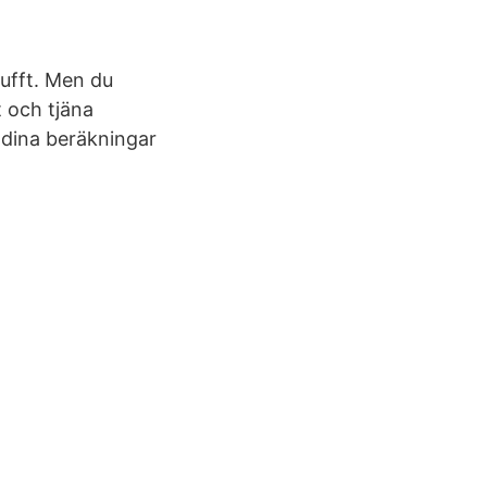
tufft. Men du
t och tjäna
 dina beräkningar