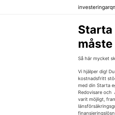
investeringar
Starta
måste
Så här mycket ski
Vi hjälper dig! D
kostnadsfritt stö
med din Starta eg
Redovisare och A
varit möjligt, fr
länsförsäkringsg
finansieringslös