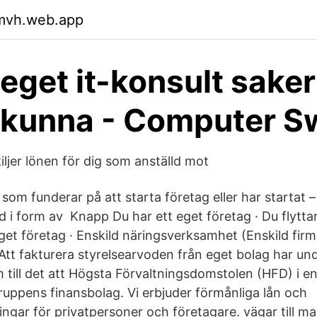
qmvh.web.app
 eget it-konsult saker
 kunna - Computer 
ljer lönen för dig som anställd mot
u som funderar på att starta företag eller har startat –
d i form av Knapp Du har ett eget företag · Du flyttar 
et företag · Enskild näringsverksamhet (Enskild firma
tt fakturera styrelsearvoden från eget bolag har un
am till det att Högsta Förvaltningsdomstolen (HFD) i 
ruppens finansbolag. Vi erbjuder förmånliga lån och
ningar för privatpersoner och företagare. vägar till 