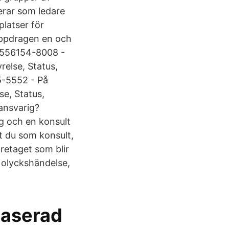
erar som ledare
latser för
uppdragen en och
g,556154-8008 -
relse, Status,
5-5552 - På
se, Status,
ansvarig?
g och en konsult
tt du som konsult,
öretaget som blir
d olyckshändelse,
baserad