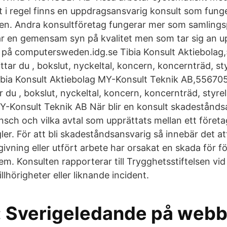
et i regel finns en uppdragsansvarig konsult som fung
en. Andra konsultföretag fungerar mer som samlingsp
ar en gemensam syn på kvalitet men som tar sig an 
an på computersweden.idg.se Tibia Konsult Aktiebola
ittar du , bokslut, nyckeltal, koncern, koncernträd, sty
ibia Konsult Aktiebolag MY-Konsult Teknik AB,55670
ar du , bokslut, nyckeltal, koncern, koncernträd, styrel
-Konsult Teknik AB När blir en konsult skadestånds
sch och vilka avtal som upprättats mellan ett företa
egler. För att bli skadeståndsansvarig så innebär det a
ivning eller utfört arbete har orsakat en skada för f
em. Konsulten rapporterar till Trygghetsstiftelsen vi
llhörigheter eller liknande incident.
: Sverigeledande på web