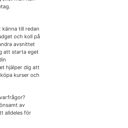
etag.
 känna till redan
udget och koll på
andra avsnittet
 att starta eget
din
t hjälper dig att
t köpa kurser och
ivarfrågor?
lönsamt av
 alldeles för