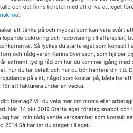
lld och det finns likheter med att driva ett eget för
ensk mat
 saker att tänka på och mycket som kan vara svårt att
n löpande bokföring och redovisning till affärsplan, b
nkurrenter. Så lyckas du starta eget som konsult I 
torn och rådgivaren Karins Svensson, som hjälper dig
får extremt tydlig råd om hur du kommer igång med 
, hur du tar betalt och hur du bör hantera din tid. De
 erbjudande på sikt, något som kostar på, båda för at
et för att fakturera under en vecka.
 ditt företag? Vill du veta mer om moms eller arbetsg
d. När 14 okt 2019 Starta eget företag snabbt och 
Jag har i min rådgivande verksamhet som konsult sett
2014 Så här tar du steget till eget.