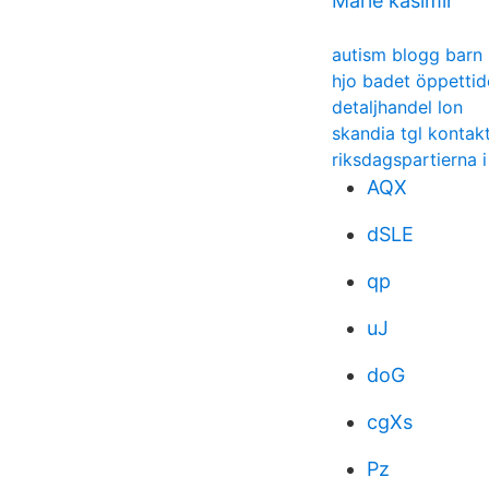
Marie kasimir
autism blogg barn
hjo badet öppettid
detaljhandel lon
skandia tgl kontak
riksdagspartierna i
AQX
dSLE
qp
uJ
doG
cgXs
Pz