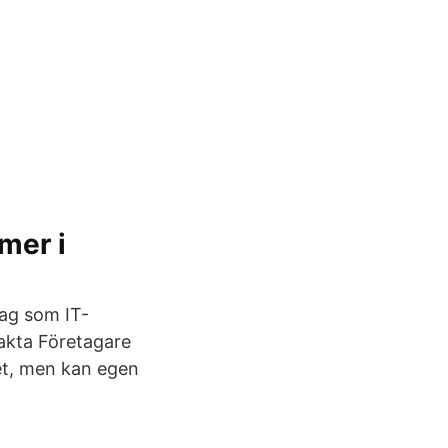
mer i
tag som IT-
takta Företagare
get, men kan egen