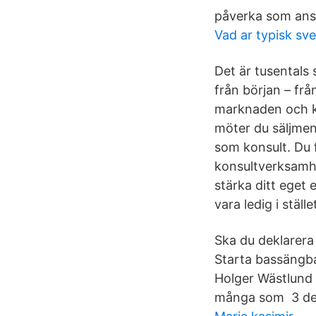
påverka som anstä
Vad ar typisk sv
Det är tusentals
från början – frå
marknaden och ko
möter du säljmen
som konsult. Du 
konsultverksamhet
stärka ditt eget
vara ledig i ställ
Ska du deklarera
Starta bassängba
Holger Wästlund 
många som 3 dec 