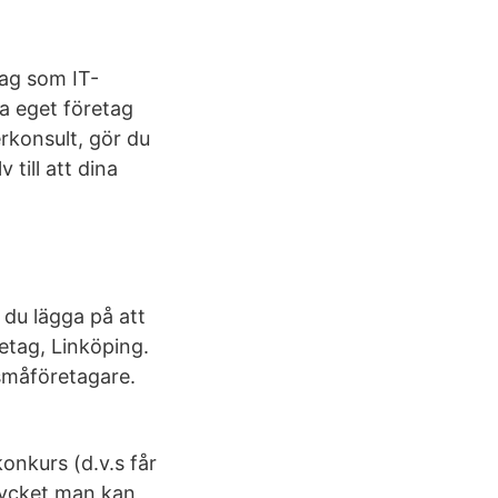
tag som IT-
a eget företag
rkonsult, gör du
 till att dina
 du lägga på att
retag, Linköping.
 småföretagare.
konkurs (d.v.s får
mycket man kan