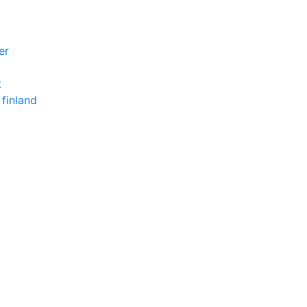
er
t
 finland