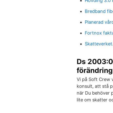
Hövding 3.0 
Bredband fib
Planerad vår
Fortnox faktu
Skatteverket
Ds 2003:02
förändring
Vi på Soft Crew v
konsult, att stå
när Du behöver p
lite om skatter o