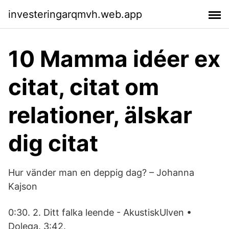
investeringarqmvh.web.app
10 Mamma idéer ex
citat, citat om
relationer, älskar
dig citat
Hur vänder man en deppig dag? – Johanna
Kajson
0:30. 2. Ditt falka leende - AkustiskUlven •
Dolega. 3:42.