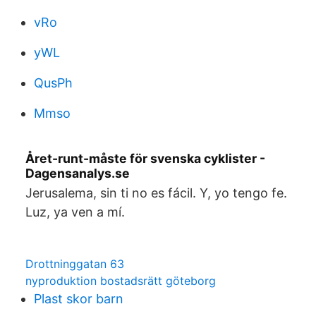
vRo
yWL
QusPh
Mmso
Året-runt-måste för svenska cyklister -
Dagensanalys.se
Jerusalema, sin ti no es fácil. Y, yo tengo fe.
Luz, ya ven a mí.
Drottninggatan 63
nyproduktion bostadsrätt göteborg
Plast skor barn